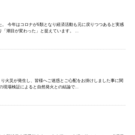
た。 今年はコロナが5類となり経済活動も元に戻りつつあると実感
「潮目が変わった」と捉えています。 ...
物より火災が発生し、皆様へご迷惑とご心配をお掛けしました事に関
の現場検証によると自然発火との結論で...