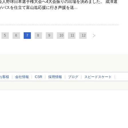
会人野球日本選手権大会へ4大会振りの出場を決めました。 成澤選
バスを仕立て富山迄応援に行き声援を送...
5
6
7
8
9
10
11
12
お客様
会社情報
CSR
採用情報
ブログ
スピードスケート