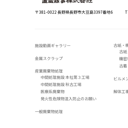
〒381-0022 長野県長野市大豆島3397番地6
TEL 0
古紙・
施設動画ギャラリー
古紙
金属スクラップ
機密
古着
産業廃棄物処理
中間処理施設 本社第３工場
ビルメ
中間処理施設 秋古工場
医療系廃棄物
解体工
発火性危険物混入防止のお願い
一般廃棄物処理