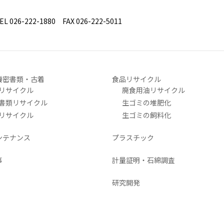
26-222-1880 FAX 026-222-5011
機密書類・古着
食品リサイクル
リサイクル
廃食用油リサイクル
書類リサイクル
生ゴミの堆肥化
リサイクル
生ゴミの飼料化
ンテナンス
プラスチック
事
計量証明・石綿調査
研究開発