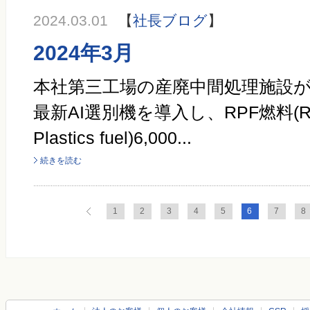
2024.03.01
【
社長ブログ
】
2024年3月
本社第三工場の産廃中間処理施設
最新AI選別機を導入し、RPF燃料(Refus
Plastics fuel)6,000...
続きを読む
1
2
3
4
5
6
7
8