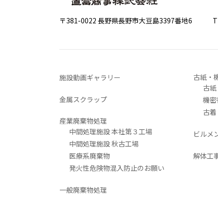
〒381-0022 長野県長野市大豆島3397番地6
TEL 0
古紙・
施設動画ギャラリー
古紙
金属スクラップ
機密
古着
産業廃棄物処理
中間処理施設 本社第３工場
ビルメ
中間処理施設 秋古工場
医療系廃棄物
解体工
発火性危険物混入防止のお願い
一般廃棄物処理