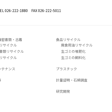
26-222-1880 FAX 026-222-5011
機密書類・古着
食品リサイクル
リサイクル
廃食用油リサイクル
書類リサイクル
生ゴミの堆肥化
リサイクル
生ゴミの飼料化
ンテナンス
プラスチック
事
計量証明・石綿調査
研究開発