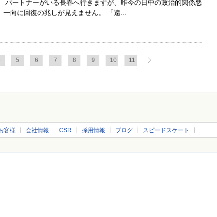
。 パートナーがいる長春へ行きますが、昨今の日中の政治的関係悪
一向に回復の兆しが見えません。 「遠...
4
5
6
7
8
9
10
11
お客様
会社情報
CSR
採用情報
ブログ
スピードスケート