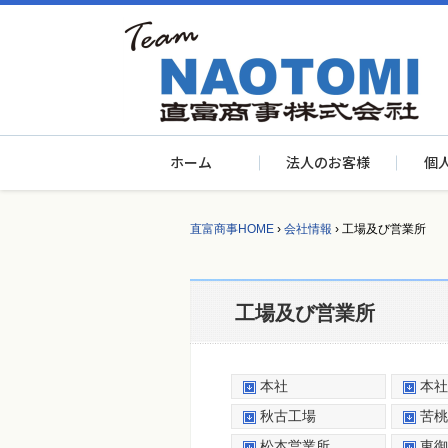
ホーム
法人のお客様
個
直富商事HOME
›
会社情報
›
工場及び営業所
工場及び営業所
本社
本社
秋古工場
苦桃
松本営業所
東御