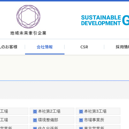
人のお客様
会社情報
CSR
採用情
工場
本社第2工場
本社第3工場
工場
環境整備部
市場事業所
営業所
佐久出張所
東京営業所