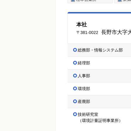
本社
長野市大字大
〒381-0022
総務部・情報システム部
経理部
人事部
環境部
産廃部
技術研究室
（環境計量証明事業所）