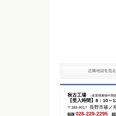
秋古工場
（産業廃棄物中間
【受入時間】8：10～1
長野市篠ノ井
〒388-8017
026-229-2295
TEL
F