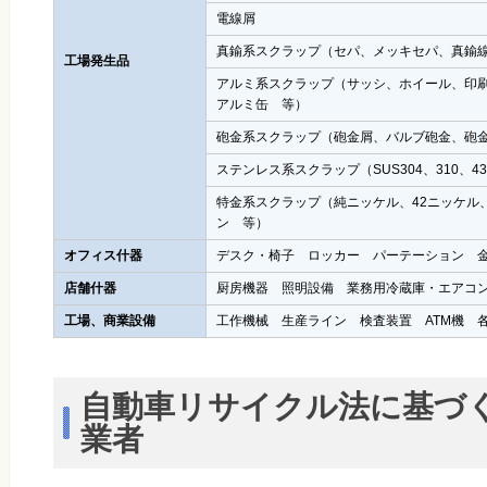
電線屑
真鍮系スクラップ（セパ、メッキセパ、真鍮
工場発生品
アルミ系スクラップ（サッシ、ホイール、印
アルミ缶 等）
砲金系スクラップ（砲金屑、バルブ砲金、砲
ステンレス系スクラップ（SUS304、310、4
特金系スクラップ（純ニッケル、42ニッケル
ン 等）
オフィス什器
デスク・椅子 ロッカー パーテーション 
店舗什器
厨房機器 照明設備 業務用冷蔵庫・エアコ
工場、商業設備
工作機械 生産ライン 検査装置 ATM機 
自動車リサイクル法に基づ
業者