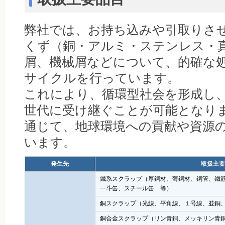
弊社では、お持ち込みや引取りさ
くず（銅・アルミ・ステンレス・
屑、機械屑などについて、的確な
サイクルを行っています。
これにより、循環型社会を形成し
世代に受け継ぐことが可能となり
通じて、地球環境への貢献や資源
います。
発生先
取扱主要
鐵系スクラップ（厚鋼材、薄鋼材、鋼管、鐵
一斗缶、スチール缶 等）
銅スクラップ（光線、平角線、１号線、並銅
銅合金スクラップ（リン青銅、メッキリン青