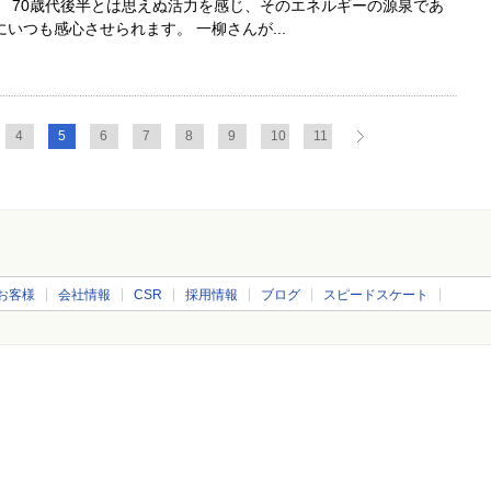
 70歳代後半とは思えぬ活力を感じ、そのエネルギーの源泉であ
いつも感心させられます。 一柳さんが...
4
5
6
7
8
9
10
11
お客様
会社情報
CSR
採用情報
ブログ
スピードスケート