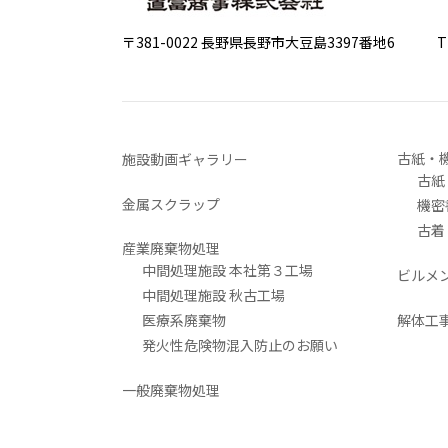
〒381-0022 長野県長野市大豆島3397番地6
TEL 0
古紙・
施設動画ギャラリー
古紙
金属スクラップ
機密
古着
産業廃棄物処理
中間処理施設 本社第３工場
ビルメ
中間処理施設 秋古工場
医療系廃棄物
解体工
発火性危険物混入防止のお願い
一般廃棄物処理