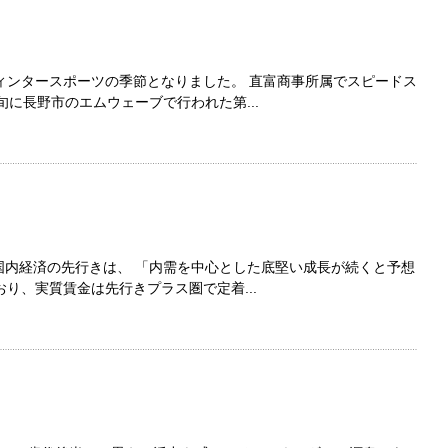
ィンタースポーツの季節となりました。 直富商事所属でスピードス
旬に長野市のエムウェーブで行われた第...
国内経済の先行きは、 「内需を中心とした底堅い成長が続くと予想
り、実質賃金は先行きプラス圏で定着...