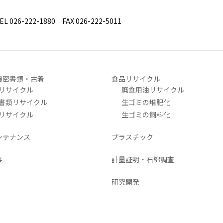
26-222-1880 FAX 026-222-5011
機密書類・古着
食品リサイクル
リサイクル
廃食用油リサイクル
書類リサイクル
生ゴミの堆肥化
リサイクル
生ゴミの飼料化
ンテナンス
プラスチック
事
計量証明・石綿調査
研究開発