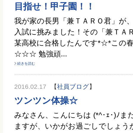
目指せ！甲子園！！
我が家の長男「兼ＴＡＲＯ君」が
入試に挑みました！その「兼ＴＡ
某高校に合格したんです*☆*この
☆☆☆ 勉強頑...
続きを読む
2016.02.17
【
社員ブログ
】
ツンツン体操☆
みなさん、こんにちは (*^･ｪ･)
ますが、いかがお過ごしでしょう