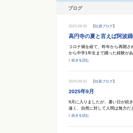
ブログ
2025.09.05
【
社員ブログ
】
高円寺の夏と言えば阿波踊
コロナ禍を経て、昨年から再開され
から中学1年生まで踊った経験があ
続きを読む
2025.09.02
【
社長ブログ
】
2025年9月
9月に入りましたが、暑い日が続き
遠く、自然に対して人間は無力だと
続きを読む