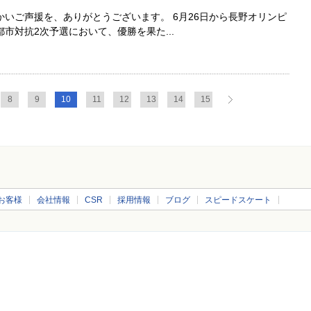
いご声援を、ありがとうございます。 6月26日から長野オリンピ
市対抗2次予選において、優勝を果た...
8
9
10
11
12
13
14
15
お客様
会社情報
CSR
採用情報
ブログ
スピードスケート