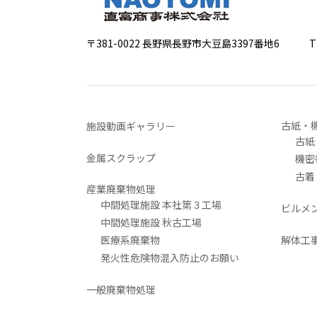
〒381-0022 長野県長野市大豆島3397番地6
TEL 0
古紙・
施設動画ギャラリー
古紙
金属スクラップ
機密
古着
産業廃棄物処理
中間処理施設 本社第３工場
ビルメ
中間処理施設 秋古工場
医療系廃棄物
解体工
発火性危険物混入防止のお願い
一般廃棄物処理