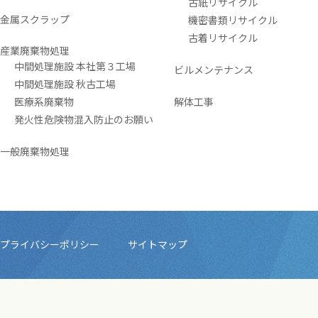
古紙リサイクル
金属スクラップ
機密書類リサイクル
古着リサイクル
産業廃棄物処理
中間処理施設 本社第３工場
ビルメンテナンス
中間処理施設 秋古工場
医療系廃棄物
解体工事
発火性危険物混入防止のお願い
一般廃棄物処理
プライバシーポリシー
サイトマップ