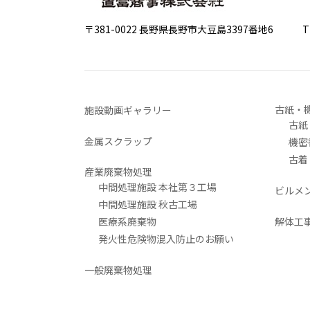
〒381-0022 長野県長野市大豆島3397番地6
TEL 0
古紙・
施設動画ギャラリー
古紙
金属スクラップ
機密
古着
産業廃棄物処理
中間処理施設 本社第３工場
ビルメ
中間処理施設 秋古工場
医療系廃棄物
解体工
発火性危険物混入防止のお願い
一般廃棄物処理