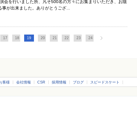
念講演会を行いました所、凡そ500名の方々にお集まりいただき、お陰
事が出来ました。ありがとうござ...
17
18
19
20
21
22
23
24
お客様
会社情報
CSR
採用情報
ブログ
スピードスケート