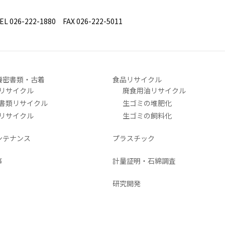
26-222-1880 FAX 026-222-5011
機密書類・古着
食品リサイクル
リサイクル
廃食用油リサイクル
書類リサイクル
生ゴミの堆肥化
リサイクル
生ゴミの飼料化
ンテナンス
プラスチック
事
計量証明・石綿調査
研究開発