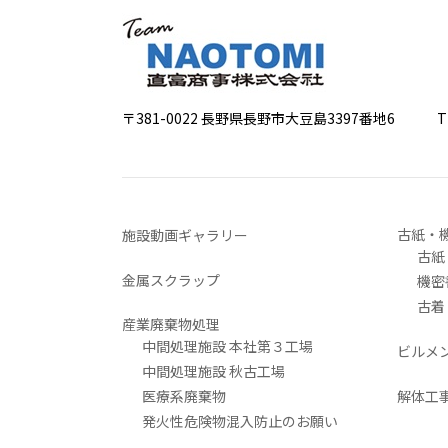
〒381-0022 長野県長野市大豆島3397番地6
TEL 0
古紙・
施設動画ギャラリー
古紙
金属スクラップ
機密
古着
産業廃棄物処理
中間処理施設 本社第３工場
ビルメ
中間処理施設 秋古工場
医療系廃棄物
解体工
発火性危険物混入防止のお願い