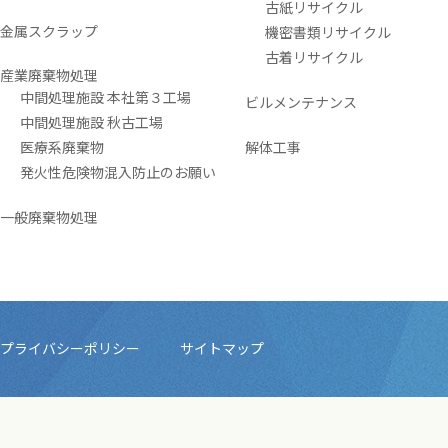
古紙リサイクル
金属スクラップ
機密書類リサイクル
古着リサイクル
産業廃棄物処理
中間処理施設 本社第３工場
ビルメンテナンス
中間処理施設 秋古工場
医療系廃棄物
解体工事
発火性危険物混入防止のお願い
一般廃棄物処理
プライバシーポリシー
サイトマップ