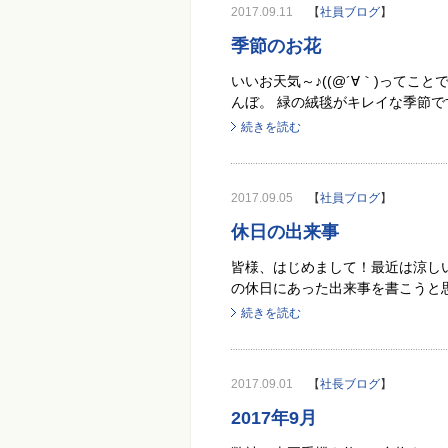
2017.09.11
【
社員ブログ
】
季節のお花
いいお天気～♪((@´∀｀)って
んぼ。 緑の絨毯がキレイな季節で
続きを読む
2017.09.05
【
社員ブログ
】
休日の出来事
皆様、はじめまして！最近は涼しい日
の休日にあった出来事を書こうと思
続きを読む
2017.09.01
【
社長ブログ
】
2017年9月