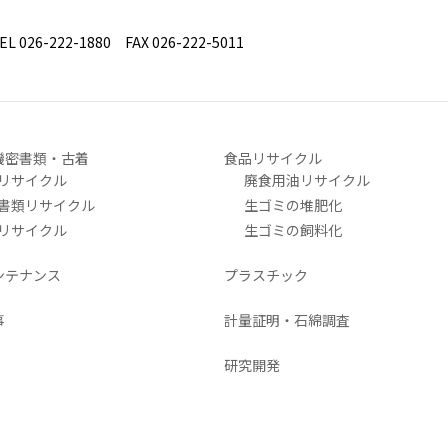
26-222-1880 FAX 026-222-5011
機密書類・古着
食品リサイクル
リサイクル
廃食用油リサイクル
書類リサイクル
生ゴミの堆肥化
リサイクル
生ゴミの飼料化
ンテナンス
プラスチック
事
計量証明・石綿調査
研究開発