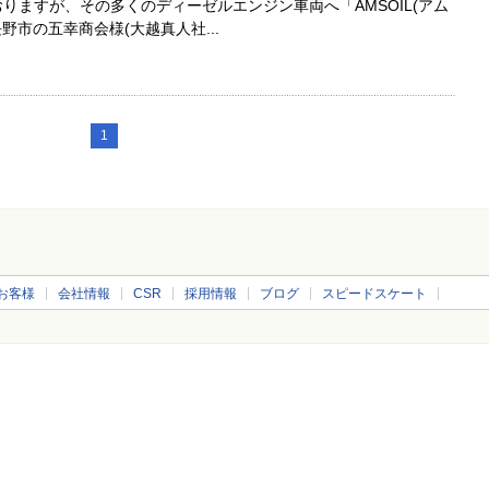
おりますが、その多くのディーゼルエンジン車両へ「AMSOIL(アム
野市の五幸商会様(大越真人社...
1
お客様
会社情報
CSR
採用情報
ブログ
スピードスケート