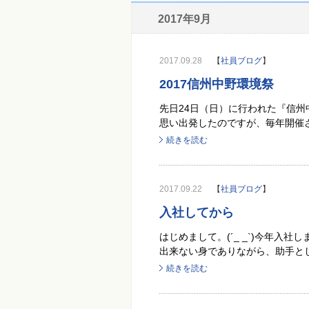
2017年9月
2017.09.28
【
社員ブログ
】
2017信州中野環境祭
先日24日（日）に行われた『信州
思い出発したのですが、毎年開催さ
続きを読む
2017.09.22
【
社員ブログ
】
入社してから
はじめまして。(´_ _`)今年入
出来ない身でありながら、助手とし
続きを読む