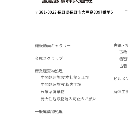
〒381-0022 長野県長野市大豆島3397番地6
TEL 0
古紙・
施設動画ギャラリー
古紙
金属スクラップ
機密
古着
産業廃棄物処理
中間処理施設 本社第３工場
ビルメ
中間処理施設 秋古工場
医療系廃棄物
解体工
発火性危険物混入防止のお願い
一般廃棄物処理