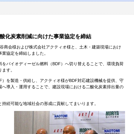
酸化炭素削減に向けた事業協定を締結
谷商会様および株式会社アクティオ様と、土木・建築現場におけ
事業協定を締結しました。
料をバイオディーゼル燃料（
BDF
）へ切り替えることで、環境負荷
ります。
F
）を製造・供給し、アクティオ様が
BDF
対応建設機械を提供、守
場へ導入・運用することで、建設現場における二酸化炭素排出量の
と持続可能な地域社会の形成に貢献してまいります。