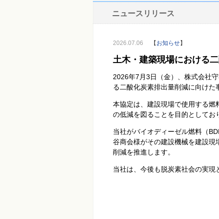
ニュースリリース
2026.07.06
【
お知らせ
】
土木・建築現場における二
2026年
7
月
3
日（金）、株式会社守
る二酸化炭素排出量削減に向けた
本協定は、建設現場で使用する燃
の低減を図ることを目的としてお
当社がバイオディーゼル燃料（
BD
谷商会様がその建設機械を建設現
削減を推進します。
当社は、今後も脱炭素社会の実現