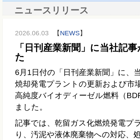
ニュースリリース
2026.06.03
【
NEWS
】
「日刊産業新聞」に当社記事
た
6月
1
日付の「日刊産業新聞」に、
焼却発電プラントの更新および市
高純度バイオディーゼル燃料（
BD
ました。
記事では、乾留ガス化燃焼発電プ
り、汚泥や液体廃棄物への対応、