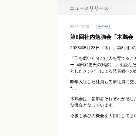
ニュースリリース
2026.06.03
【
その他
】
第8回社内勉強会「木鶏会
2026年
5
月
28
日（木）、第
8
回目
「己を磨いた分だけ人を育てるこ
ー 岡田武史氏の対談） 」を読ん
としたメンバーによる発表者への
昨年入社した社員も先輩社員に交
た。
木鶏会は、参加者それぞれが感じ
な機会となっています。
今後も学びの機会を大切にしてま