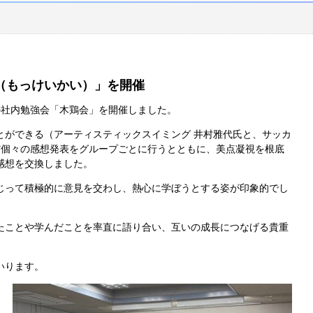
（もっけいかい）」を開催
の社内勉強会「木鶏会」を開催しました。
とができる（アーティスティックスイミング 井村雅代氏と、サッカ
だ個々の感想発表をグループごとに行うとともに、美点凝視を根底
感想を交換しました。
じって積極的に意見を交わし、熱心に学ぼうとする姿が印象的でし
たことや学んだことを率直に語り合い、互いの成長につなげる貴重
いります。