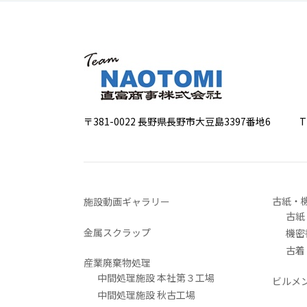
〒381-0022 長野県長野市大豆島3397番地6
TEL 0
古紙・
施設動画ギャラリー
古紙
金属スクラップ
機密
古着
産業廃棄物処理
中間処理施設 本社第３工場
ビルメ
中間処理施設 秋古工場