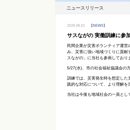
ニュースリリース
2026.06.01
【
NEWS
】
サスながの 実働訓練に参
民間企業が災害ボランティア運営
み、災害に強い地域づくりに貢献
スながの」に当社も参画しており
5/27(水
)
、市の社会福祉協議会の
訓練では、災害発生時を想定した
践的な対応について、より理解を
当社は今後も地域社会の一員とし