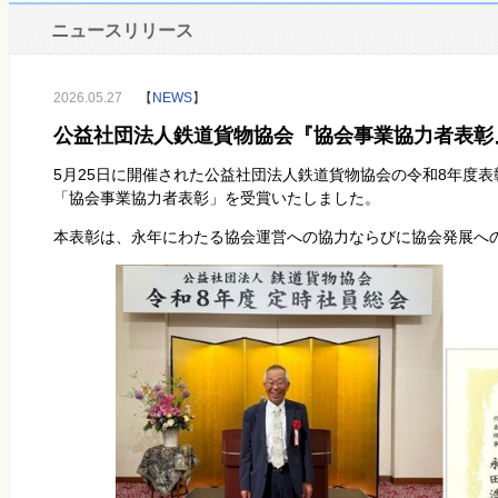
ニュースリリース
2026.05.27
【
NEWS
】
公益社団法人鉄道貨物協会『協会事業協力者表彰
5月
25
日に開催された公益社団法人鉄道貨物協会の令和
8
年度表
「協会事業協力者表彰」を受賞いたしました。
本表彰は、永年にわたる協会運営への協力ならびに協会発展へ