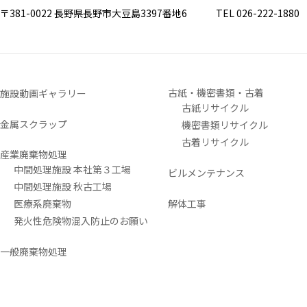
〒381-0022 長野県長野市大豆島3397番地6
TEL 026-222-1880 FA
古紙・機密書類・古着
施設動画ギャラリー
古紙リサイクル
金属スクラップ
機密書類リサイクル
古着リサイクル
産業廃棄物処理
中間処理施設 本社第３工場
ビルメンテナンス
中間処理施設 秋古工場
医療系廃棄物
解体工事
発火性危険物混入防止のお願い
一般廃棄物処理