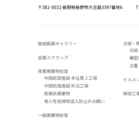
〒381-0022 長野県長野市大豆島3397番地6
TEL 0
古紙・
施設動画ギャラリー
古紙
金属スクラップ
機密
古着
産業廃棄物処理
中間処理施設 本社第３工場
ビルメ
中間処理施設 秋古工場
医療系廃棄物
解体工
発火性危険物混入防止のお願い
一般廃棄物処理