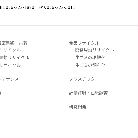
26-222-1880 FAX 026-222-5011
機密書類・古着
食品リサイクル
リサイクル
廃食用油リサイクル
書類リサイクル
生ゴミの堆肥化
リサイクル
生ゴミの飼料化
ンテナンス
プラスチック
事
計量証明・石綿調査
研究開発