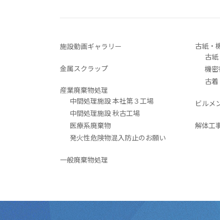
古紙・
施設動画ギャラリー
古紙
金属スクラップ
機密
古着
産業廃棄物処理
中間処理施設 本社第３工場
ビルメ
中間処理施設 秋古工場
医療系廃棄物
解体工
発火性危険物混入防止のお願い
一般廃棄物処理