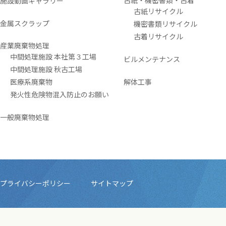
古紙・機密書類・古着
施設動画ギャラリー
古紙リサイクル
金属スクラップ
機密書類リサイクル
古着リサイクル
産業廃棄物処理
中間処理施設 本社第３工場
ビルメンテナンス
中間処理施設 秋古工場
医療系廃棄物
解体工事
発火性危険物混入防止のお願い
一般廃棄物処理
プライバシーポリシー
サイトマップ