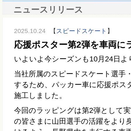
ニュースリリース
2025.10.24
【
スピードスケート
】
応援ポスター第2弾を車両に
いよいよ今シーズンも
10
月
24
日よ
当社所属のスピードスケート選手
するため、パッカー車に応援ポス
施工しました。
今回のラッピングは第
2
弾として実
の皆さまに山田選手の活躍をより