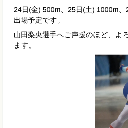
24日
(
金
) 500m
、
25
日
(
土
) 1000m
、
出場予定です。
山田梨央選手へご声援のほど、よ
ます。