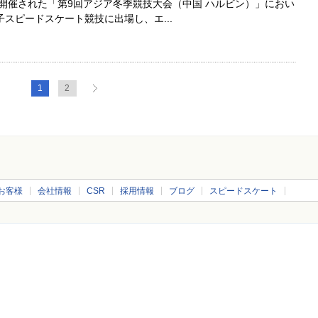
で開催された「第9回アジア冬季競技大会（中国 ハルビン）」におい
スピードスケート競技に出場し、エ...
1
2
お客様
会社情報
CSR
採用情報
ブログ
スピードスケート