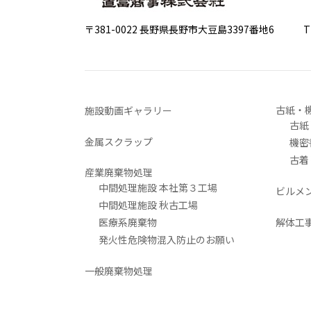
〒381-0022 長野県長野市大豆島3397番地6
TEL 0
古紙・
施設動画ギャラリー
古紙
金属スクラップ
機密
古着
産業廃棄物処理
中間処理施設 本社第３工場
ビルメ
中間処理施設 秋古工場
医療系廃棄物
解体工
発火性危険物混入防止のお願い
一般廃棄物処理