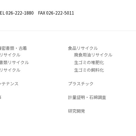
26-222-1880 FAX 026-222-5011
機密書類・古着
食品リサイクル
リサイクル
廃食用油リサイクル
書類リサイクル
生ゴミの堆肥化
リサイクル
生ゴミの飼料化
ンテナンス
プラスチック
事
計量証明・石綿調査
研究開発