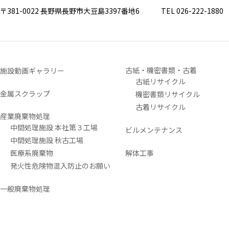
〒381-0022 長野県長野市大豆島3397番地6
TEL 026-222-1880 FA
古紙・機密書類・古着
施設動画ギャラリー
古紙リサイクル
金属スクラップ
機密書類リサイクル
古着リサイクル
産業廃棄物処理
中間処理施設 本社第３工場
ビルメンテナンス
中間処理施設 秋古工場
医療系廃棄物
解体工事
発火性危険物混入防止のお願い
一般廃棄物処理