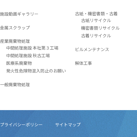
古紙・機密書類・古着
施設動画ギャラリー
古紙リサイクル
金属スクラップ
機密書類リサイクル
古着リサイクル
産業廃棄物処理
中間処理施設 本社第３工場
ビルメンテナンス
中間処理施設 秋古工場
医療系廃棄物
解体工事
発火性危険物混入防止のお願い
一般廃棄物処理
プライバシーポリシー
サイトマップ