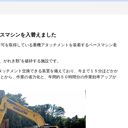
スマシンを入替えました
砕許可を取得している重機アタッチメントを装着するベースマシン老
。
、がれき類"を破砕する施設です。
タッチメント交換できる装置を備えており、今まで１５分ほどかか
ことから、作業の省力化と、年間約５０時間分の作業効率アップが