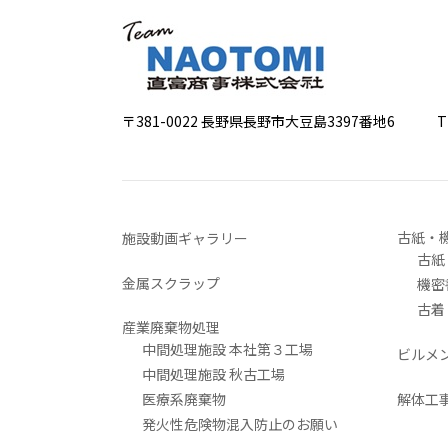
〒381-0022 長野県長野市大豆島3397番地6
TEL 0
古紙・
施設動画ギャラリー
古紙
金属スクラップ
機密
古着
産業廃棄物処理
中間処理施設 本社第３工場
ビルメ
中間処理施設 秋古工場
医療系廃棄物
解体工
発火性危険物混入防止のお願い