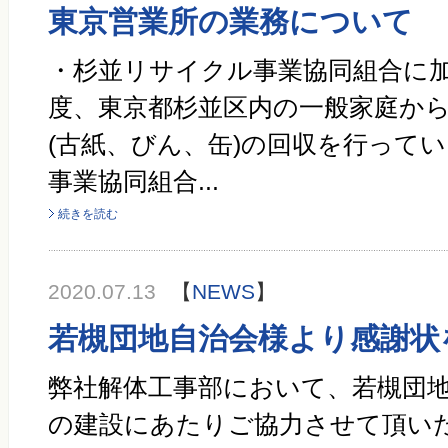
東京営業所の業務について
・杉並リサイクル事業協同組合に加
度、東京都杉並区内の一般家庭か
(古紙、びん、缶)の回収を行って
事業協同組合...
続きを読む
2020.07.13
【
NEWS
】
若槻団地自治会様より感謝状
弊社解体工事部において、若槻団
の建設にあたりご協力させて頂い