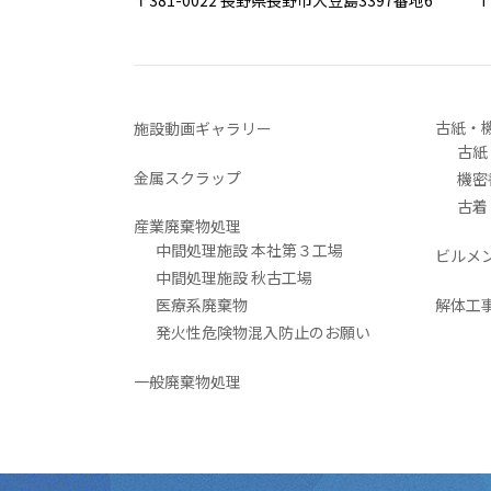
〒381-0022 長野県長野市大豆島3397番地6
TEL 0
古紙・
施設動画ギャラリー
古紙
金属スクラップ
機密
古着
産業廃棄物処理
中間処理施設 本社第３工場
ビルメ
中間処理施設 秋古工場
医療系廃棄物
解体工
発火性危険物混入防止のお願い
一般廃棄物処理