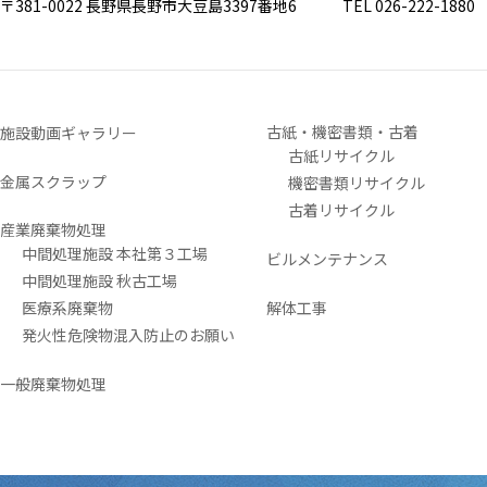
〒381-0022 長野県長野市大豆島3397番地6
TEL 026-222-1880 FA
古紙・機密書類・古着
施設動画ギャラリー
古紙リサイクル
金属スクラップ
機密書類リサイクル
古着リサイクル
産業廃棄物処理
中間処理施設 本社第３工場
ビルメンテナンス
中間処理施設 秋古工場
医療系廃棄物
解体工事
発火性危険物混入防止のお願い
一般廃棄物処理