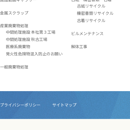
古紙リサイクル
金属スクラップ
機密書類リサイクル
古着リサイクル
産業廃棄物処理
中間処理施設 本社第３工場
ビルメンテナンス
中間処理施設 秋古工場
医療系廃棄物
解体工事
発火性危険物混入防止のお願い
一般廃棄物処理
プライバシーポリシー
サイトマップ