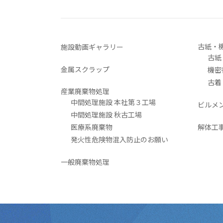
古紙・
施設動画ギャラリー
古紙
金属スクラップ
機密
古着
産業廃棄物処理
中間処理施設 本社第３工場
ビルメ
中間処理施設 秋古工場
医療系廃棄物
解体工
発火性危険物混入防止のお願い
一般廃棄物処理