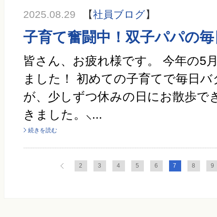
2025.08.29
【
社員ブログ
】
子育て奮闘中！双子パパの毎
皆さん、お疲れ様です。 今年の5
ました！ 初めての子育てで毎日バ
が、少しずつ休みの日にお散歩で
きました。⸜...
続きを読む
2
3
4
5
6
7
8
9