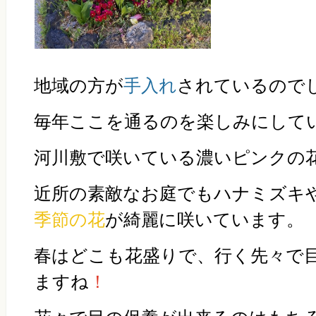
地域の方が
手入れ
されているので
毎年ここを通るのを楽しみにして
河川敷で咲いている濃いピンクの
近所の素敵なお庭でもハナミズキ
季節の花
が綺麗に咲いています。
春はどこも花盛りで、行く先々で
ますね
！