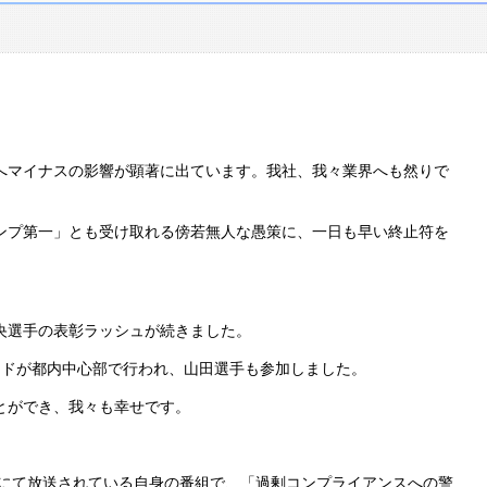
へマイナスの影響が顕著に出ています。我社、我々業界へも然りで
ンプ第一」とも受け取れる傍若無人な愚策に、一日も早い終止符を
央選手の表彰ラッシュが続きました。
ードが都内中心部で行われ、山田選手も参加しました。
とができ、我々も幸せです。
にて放送されている自身の番組で、「過剰コンプライアンスへの警