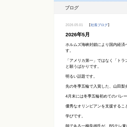
ブログ
2026.05.01
【
社長ブログ
】
2026年5月
ホルムズ海峡封鎖により国内経済
す。
「アメリカ第一」ではなく「トラ
と願うばかりです。
明るい話題です。
先の冬季五輪で入賞した、山田梨
4
月末には冬季五輪初めてのパレ
優秀なオリンピアンを支援するこ
学びです。
師である一柳良雄氏が、
BS
テレ東