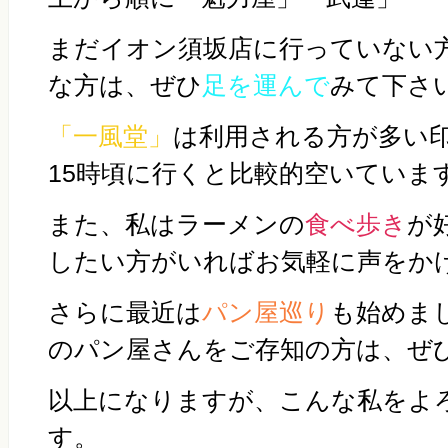
まだイオン須坂店に行っていない
な方は、ぜひ
足を運んで
みて下さ
「一風堂」
は利用される方が多い印
15時頃に行くと比較的空いていま
また、私はラーメンの
食べ歩き
が
したい方がいればお気軽に声をか
さらに最近は
パン屋巡り
も始めま
のパン屋さんをご存知の方は、ぜ
以上になりますが、こんな私をよ
す。