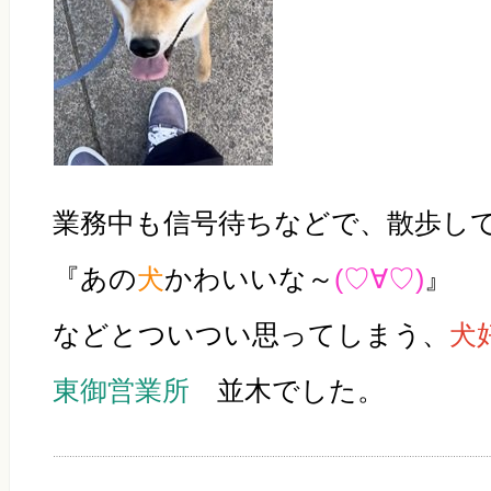
業務中も信号待ちなどで、散歩し
『あの
犬
かわいいな～
(♡∀♡)
』
などとついつい思ってしまう、
犬
東御営業所
並木でした。