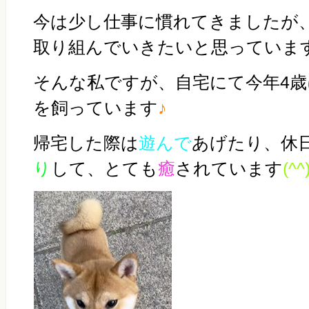
今は少し仕事に慣れてきましたが
取り組んでいきたいと思っていま
そんな私ですが、自宅にて今年4
を飼っています
♪
帰宅した際は
遊んで
あげたり、休
り
して、とても
癒
されています
(^^