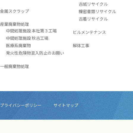
古紙リサイクル
金属スクラップ
機密書類リサイクル
古着リサイクル
産業廃棄物処理
中間処理施設 本社第３工場
ビルメンテナンス
中間処理施設 秋古工場
医療系廃棄物
解体工事
発火性危険物混入防止のお願い
一般廃棄物処理
プライバシーポリシー
サイトマップ