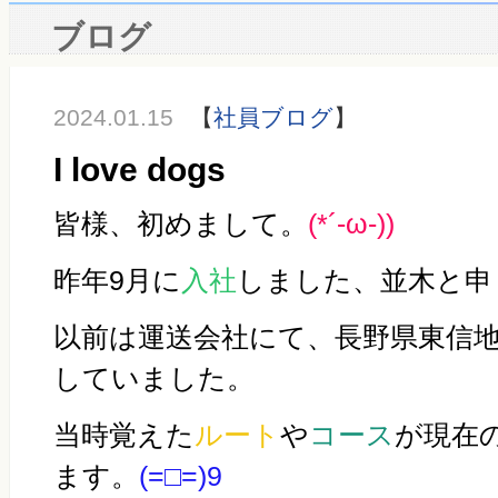
ブログ
2024.01.15
【
社員ブログ
】
I love dogs
皆様、
初めまして。
(*´-ω-))
昨年9月に
入社
しました、並木と申
以前は運送会社にて、長野県東信
していました。
当時覚えた
ルート
や
コース
が現在
ます。
(=□=)9