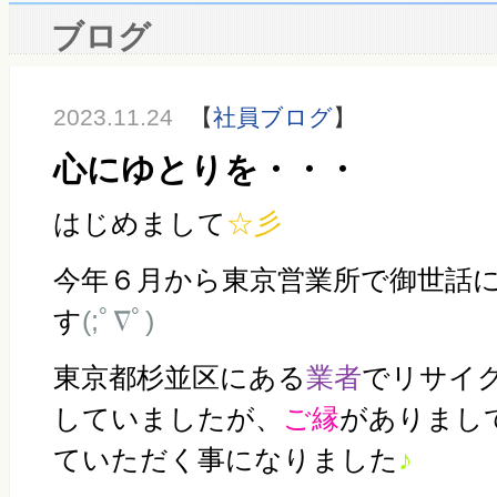
ブログ
2023.11.24
【
社員ブログ
】
心にゆとりを・・・
はじめまして
☆彡
今年６月から東京営業所で御世話
す
(;ﾟ∇ﾟ)
東京都杉並区にある
業者
でリサイ
していましたが、
ご縁
がありまし
ていただく事になりました
♪