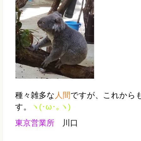
種々雑多な
人間
ですが、これから
す。
ヽ(･ω･｡ヽ)
東京営業所
川口