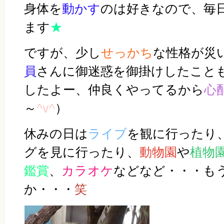
身体を
動かす
のは好きなので、毎
ます
★
ですが、少し
せっかち
な性格が災
員
さんに御迷惑を御掛けしたこと
したよー、仲良くやってるから
心
～
^v^
）
休みの日は
ライブ
を観に行ったり
グを見に行ったり、
動物園
や
植物
鑑賞
、
カラオケ
などなど・・・
も
か・・・
笑