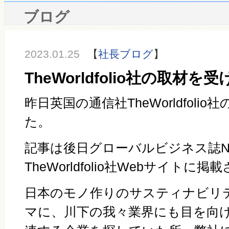
ブログ
2023.01.25
【
社長ブログ
】
TheWorldfolio社の取材を
昨日英国の通信社TheWorldfoli
た。
記事は後日グローバルビジネス誌
N
TheWorldfolio社Webサイトに
日本のモノ作りのサスティナビリ
マに、川下の我々業界にも目を向