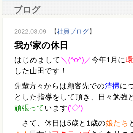
ブログ
2022.03.09
【
社員ブログ
】
我が家の休日
はじめまして
＼(^o^)／
今年1月に
した山田です！
先輩方々からは顧客先での
清掃
に
とした指導をして頂き、日々勉強
頑張って
います
('◇')ゞ
さて、休日は5歳と1歳の
娘たち