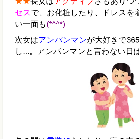
★★
長女は
アクティブ
さもありつ
セス
で、お化粧したり、ドレスを
い一面も
(*^^*)
次女は
アンパンマン
が大好きで36
し...。アンパンマンと言わない日