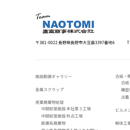
〒381-0022 長野県長野市大豆島3397番地6
TEL 0
古紙・
施設動画ギャラリー
古紙
金属スクラップ
機密
古着
産業廃棄物処理
中間処理施設 本社第３工場
ビルメ
中間処理施設 秋古工場
医療系廃棄物
解体工