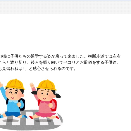
の様に子供たちの通学する姿が戻って来ました。横断歩道では左右
こらと渡り切り、後ろを振り向いてペコリとお辞儀をする子供達。
も見習わねば‼」と感心させられるのです。