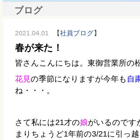
ブログ
2021.04.01
【
社員ブログ
】
春が来た！
皆さんこんにちは。東御営業所の
花見
の季節になりますが今年も
自
ね・・・。
さて私には21才の
娘
がいるのです
まりちょうど1年前の3/21に引っ