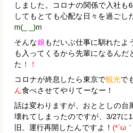
しました。コロナの関係で入社も
してもとても心配な日々を過ごし
m(_ _)m
そんな
娘
もだいぶ仕事に馴れたよ
も入ってくるから先輩になるんだ
た
！！
コロナが終息したら東京で
観光
で
ん
食べさせてやりてーなー！
話は変わりますが、おととしの台
壊れてしまったのですが、3/27に
旧、運行再開したんですよ！
(*´ω｀