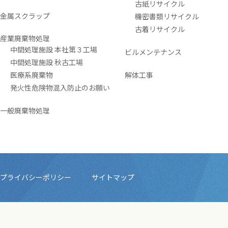
古紙リサイクル
金属スクラップ
機密書類リサイクル
古着リサイクル
産業廃棄物処理
中間処理施設 本社第３工場
ビルメンテナンス
中間処理施設 秋古工場
医療系廃棄物
解体工事
発火性危険物混入防止のお願い
一般廃棄物処理
プライバシーポリシー
サイトマップ