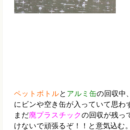
ペットボトル
と
アルミ缶
の回収中
にビンや空き缶が入っていて思わ
まだ
廃プラスチック
の回収が残っ
けないで頑張るぞ！！と意気込む