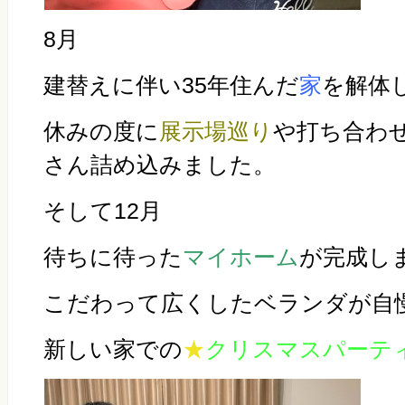
8月
建替えに伴い35年住んだ
家
を解体
休みの度に
展示場巡り
や打ち合わ
さん詰め込みました。
そして12月
待ちに待った
マイホーム
が完成し
こだわって広くしたベランダが自
新しい家での
★
クリスマスパーテ