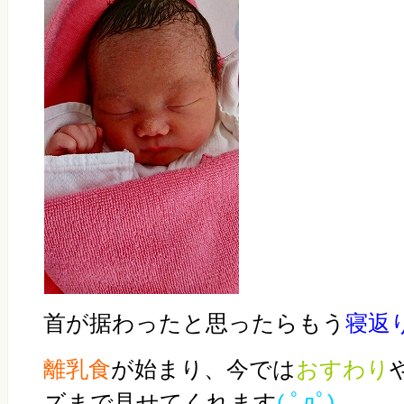
首が据わったと思ったらもう
寝返
離乳食
が始まり、今では
おすわり
ズまで見せてくれます
( ﾟдﾟ)