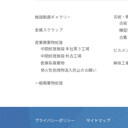
古紙・
施設動画ギャラリー
古紙
金属スクラップ
機密
古着
産業廃棄物処理
中間処理施設 本社第３工場
ビルメ
中間処理施設 秋古工場
医療系廃棄物
解体工
発火性危険物混入防止のお願い
一般廃棄物処理
プライバシーポリシー
サイトマップ