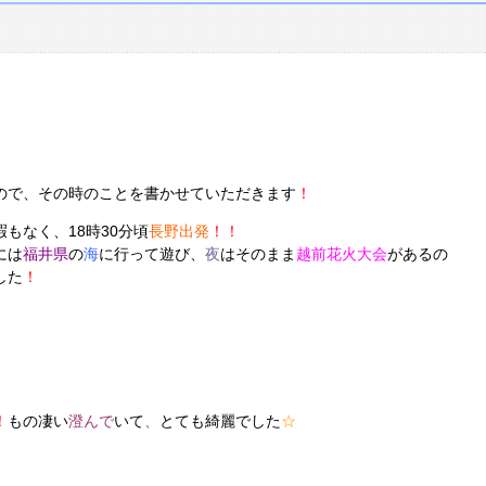
ので、その時のことを書かせていただきます
！
もなく、18時30分頃
長野出発
！！
には
福井県
の
海
に行って遊び、
夜
はそのまま
越前花火大会
があるの
した
！
！
もの凄い
澄んで
いて
、
とても綺麗でした
☆