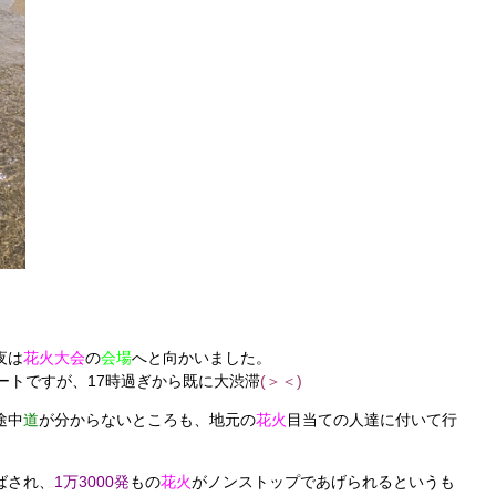
夜は
花火大会
の
会場
へと向かいました。
ートですが、17時過ぎから既に大渋滞
(＞＜)
途中
道
が分からないところも、地元の
花火
目当ての人達に付いて行
ばされ、
1万3000発
もの
花火
がノンストップであげられるというも