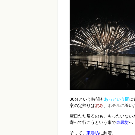
30分という時間も
あっという間
に
案の定帰りは
混み
、ホテルに着い
翌日ただ帰るのも、もったいない
寄って行こうという事で
東尋坊
へ
そして、
東尋坊
に到着。