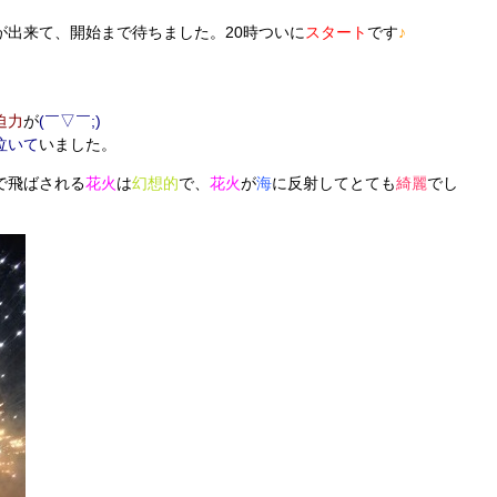
が出来て、開始まで待ちました。20時ついに
スタート
です
♪
迫力
が
(￣▽￣;)
泣いて
いました。
で飛ばされる
花火
は
幻想的
で、
花火
が
海
に反射してとても
綺麗
でし