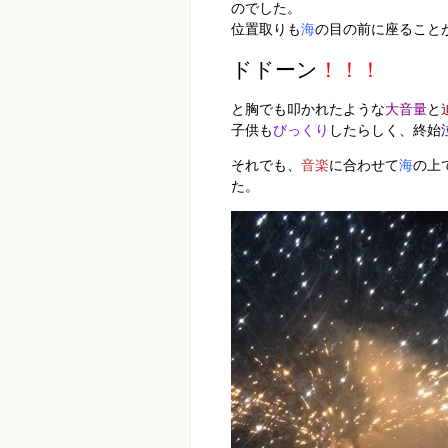
のでした。
位置取りも
海
の目の前に座ること
ドドーン
！！！
と胸でも叩かれたような
大音量
と
子供も
びっくり
したらしく、終始
それでも、
音楽
に合わせて
海
の上
た。