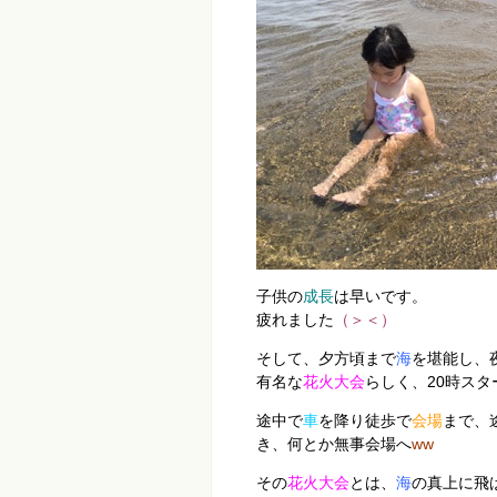
子供の
成長
は早いです。
疲れました
（＞＜）
そして、夕方頃まで
海
を堪能し、
有名な
花火大会
らしく、20時スタ
途中で
車
を降り徒歩で
会場
まで、
き、何とか無事会場へ
ww
その
花火大会
とは、
海
の真上に飛