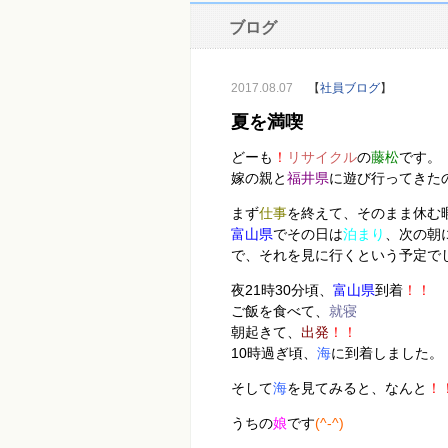
ブログ
2017.08.07
【
社員ブログ
】
夏を満喫
どーも
！
リサイクル
の
藤松
です。
嫁の親と
福井県
に遊び行ってきた
まず
仕事
を終えて、そのまま休む暇
富山県
でその日は
泊まり
、次の朝
で、それを見に行くという予定で
夜21時30分頃、
富山県
到着
！！
ご飯を食べて、
就寝
朝起きて、
出発
！！
10時過ぎ頃、
海
に到着しました。
そして
海
を見てみると、なんと
！
うちの
娘
です
(^-^)