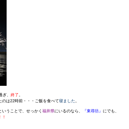
過ぎ、
終了
。
たのは22時前・・・ご飯を食べて
寝ました
。
ということで、せっかく
福井県
にいるのなら、
『東尋坊』
にでも、
！！