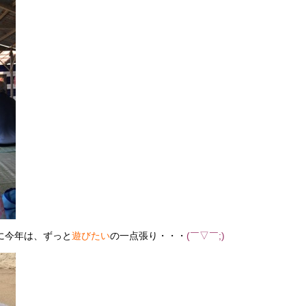
に今年は、ずっと
遊びたい
の一点張り・・・
(￣▽￣;)