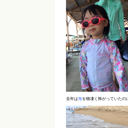
去年は
海
を物凄く怖がっていたの