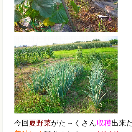
今回
夏野菜
がた～くさん
収穫
出来