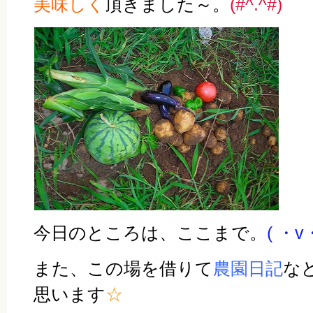
美味しく
頂きました～。
(#^.^#)
今日のところは、ここまで。
( ・v
また、この場を借りて
農園日記
な
思います
☆