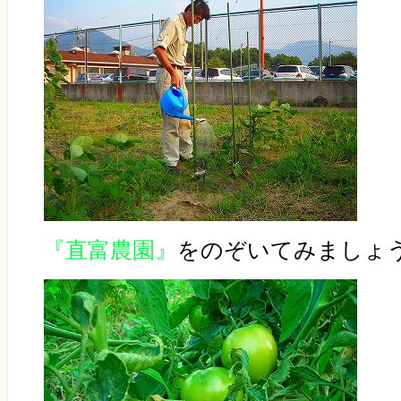
『直富農園』
をのぞいてみましょ