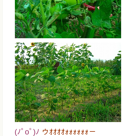
(ﾉﾟοﾟ)ﾉ
ウｵｵｵｵｫｫｫｫｫｫ－