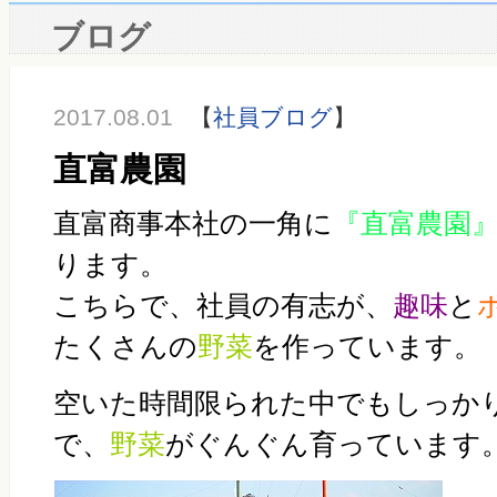
ブログ
2017.08.01
【
社員ブログ
】
直富農園
直富商事本社の一角に
『直富農園
ります。
こちらで、社員の有志が、
趣味
と
たくさんの
野菜
を作っています。
空いた時間限られた中でもしっか
で、
野菜
がぐんぐん育っています