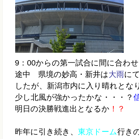
9：00からの第一試合に間に合わ
途中 県境の妙高・新井は
大雨
に
したが、新潟市内に入り晴れとな
少し北風が強かったかな・・・？
明日の決勝戦進出となるか
！？
昨年に引き続き、
東京ドーム
行き