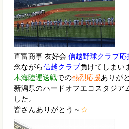
直富商事 友好会
信越野球クラブ応
念ながら
信越クラブ
負けてしまい
木海陸運送戦
での
熱烈応援
ありが
新潟県のハードオフエコスタジア
した。
皆さんありがとう～
☆