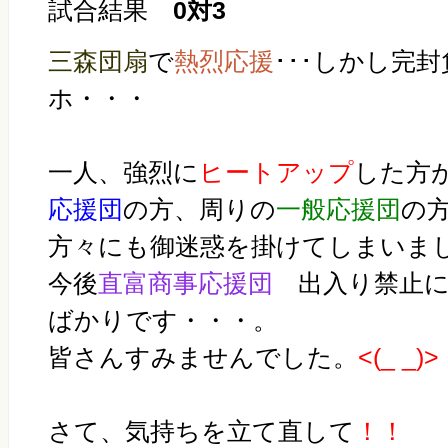
試合結果
0対3
三森団扇
で
熱烈応援
･･･しかし完
ホ・・・
一人、強烈に
ヒートアップ
した方
応援団
の方、周りの
一般応援団
の
方々にも御迷惑を掛けてしまいま
今後
直富商事応援団
出入り禁止に
ばかりです・・・。
皆さんすみませんでした。
<(_ _)>
さて、気持ちを立て直して
！！