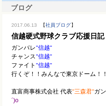
ブログ
2017.06.13
【
社員ブログ
】
信越硬式野球クラブ応援日記
ガンバレ
"信越"
チャンス
"信越"
ファイト
"信越"
行くぞ！！みんなで東京ドーム！
直富商事株式会社 代表
"三森君"
ガ
´)o