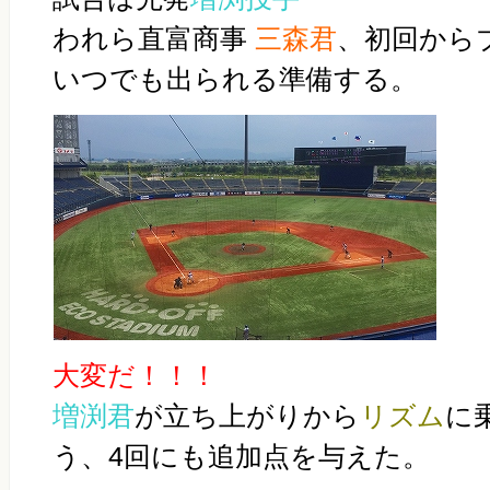
われら直富商事
三森君
、初回から
いつでも出られる準備する。
大変だ！！！
増渕君
が立ち上がりから
リズム
に
う、4回にも追加点を与えた。