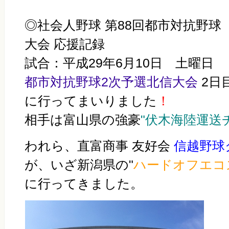
◎
社会人野球 第88回都市対抗野
大会 応援記録
試合：平成29年6月10日 土曜日
都市対抗野球
2次予選北信大会
2
に行ってまいりました
！
相手は富山県の強豪
"伏木海陸運送
われら、直富商事 友好会
信越野球
が、いざ新潟県の"
ハードオフエコ
に行ってきました。