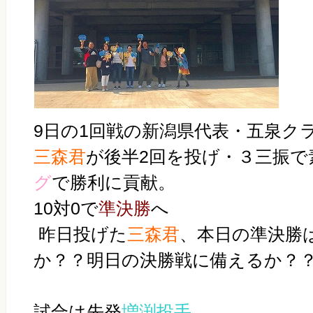
9日の1回戦の新潟県代表・五泉ク
三森君
が後半2回を投げ・３三振で
グ
で勝利に貢献。
10対0で
準決勝
へ
昨日投げた
三森君
、本日の準決勝
か？？明日の決勝戦に備えるか？
試合は先発
増渕投手