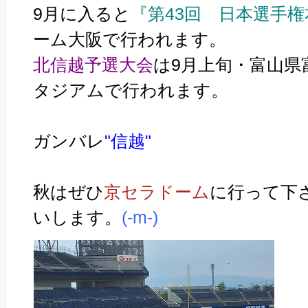
9月に入ると
『第43回 日本選手
ーム大阪で行われます。
北信越予選大会
は9月上旬・富山県
タジアムで行われます。
ガンバレ
"信越"
秋はぜひ
京セラドーム
に行って下
いします。
(-m-)