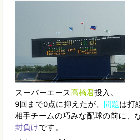
スーパーエース
高橋君
投入。
9回まで0点に抑えたが、
問題
は打
相手チームの巧みな配球の前に、
封負け
です。