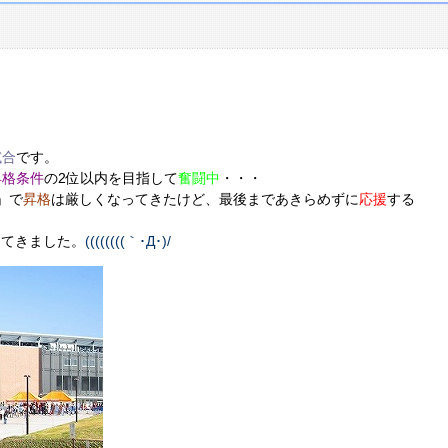
試合
です。
昇格条件
の2位以内を目指して
奮闘中
・・・
」で
昇格
は厳しくなってきたけど、最後まであきらめずに
応援
する
ってきました。
((((((((｀･Д･)/