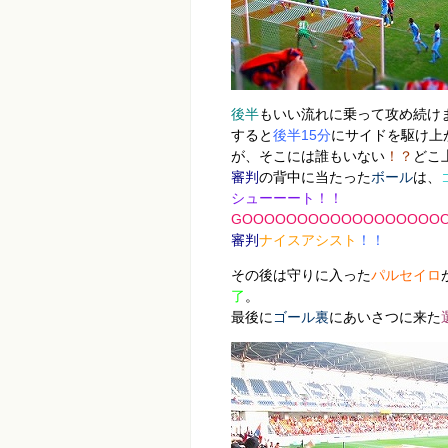
後半
もいい流れに乗って攻め続け
すると
後半15分
にサイドを駆け上
が、そこには誰もいない
！？
どこ
審判
の背中に当たった
ボール
は、
シューーート！
！
GOOOOOOOOOOOOOOOOOOO
審判
ナイスアシスト
！！
その後は守りに入った
パルセイロ
了
。
最後に
ゴール裏
にあいさつに来た