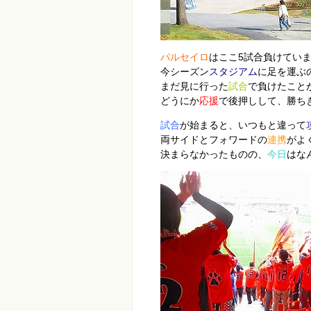
パルセイロ
はここ5試合負けてい
今シーズン
スタジアム
に足を運ぶ
まだ見に行った
試合
で負けたこと
どうにか
応援
で後押しして、勝ち
試合
が始まると、いつもと違って
両サイドとフォワードの
連携
がよ
決まらなかったものの、
今日
はな