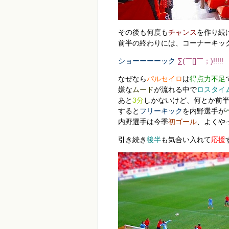
その後も何度も
チャンス
を作り続
前半の終わりには、コーナーキッ
ショーーーーック
∑(￣[]￣；)!
!
!
!
!
なぜなら
パルセイロ
は
得点力不足
嫌な
ムード
が流れる中で
ロスタイ
あと
3分
しかないけど、何とか前
すると
フリーキック
を内野選手が
内野選手は今季
初ゴール
、よくや
引き続き
後半
も気合い入れて
応援