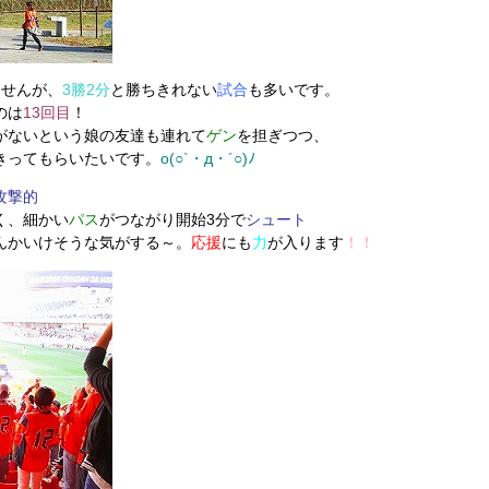
ませんが、
3勝2分
と勝ちきれない
試合
も多いです。
のは
13回目
！
がないという娘の友達も連れて
ゲン
を担ぎつつ、
きってもらいたいです。
o(○`・д・´○)ﾉ
攻撃的
く、細かい
パス
がつながり開始3分で
シュート
んかいけそうな気がする～。
応援
にも
力
が入ります
！！