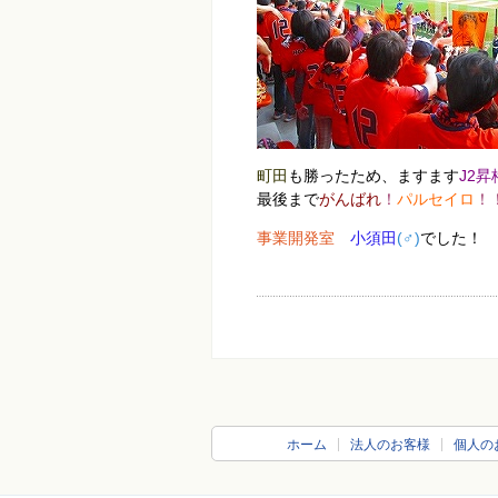
町田
も勝ったため、ますます
J2昇
最後まで
がんばれ
！
パルセイロ
！
事業開発室
小須田
(♂)
でした！
ホーム
法人のお客様
個人の