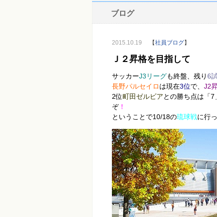
ブログ
2015.10.19
【
社員ブログ
】
Ｊ２昇格を目指して
サッカー
J3リーグ
も終盤、残り
6
長野パルセイロ
は現在
3位
で、
J2
2位
町田ゼルビア
との勝ち点は「7
ぞ
！
ということで10/18の
琉球戦
に行