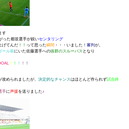
ます
がった都並選手が鋭い
センタリング
上げてんだ
！！
って思った
瞬間
・・・いました
！
審判
が。
ゴール前
にいた佐藤選手への
抜群のスルーパス
となり
OAL
！
！
！
！
！
が攻められましたが、
決定的なチャンス
はほとんど作られず
試合終
選手
に
声援
を送りました
♪