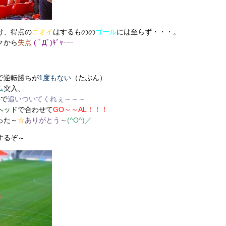
け、得点の
ニオイ
はするものの
ゴール
には至らず・・・。
クから
失点
( ﾟДﾟ)ｷﾞｬｰｰｰ
で逆転勝ちが
1度もない
（たぶん）
ム
突入、
半で
追いついてくれぇ～～～
ヘッド
で合わせて
GO～～AL
！！！
った～
☆
ありがとう～
(^O^)／
するぞ～