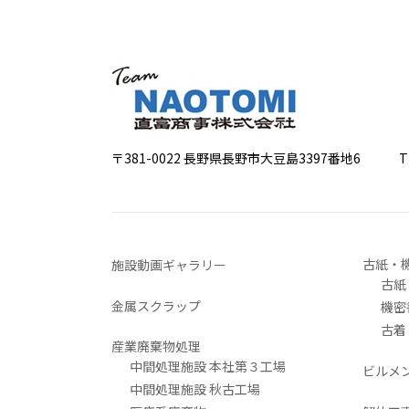
〒381-0022 長野県長野市大豆島3397番地6
TEL 0
古紙・
施設動画ギャラリー
古紙
金属スクラップ
機密
古着
産業廃棄物処理
中間処理施設 本社第３工場
ビルメ
中間処理施設 秋古工場