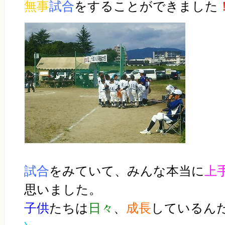
無事
試合
をすることができました
試合
をみていて、みんな本当に
上
思いました。
子供
たちは
日々
、
成長
し
ているん