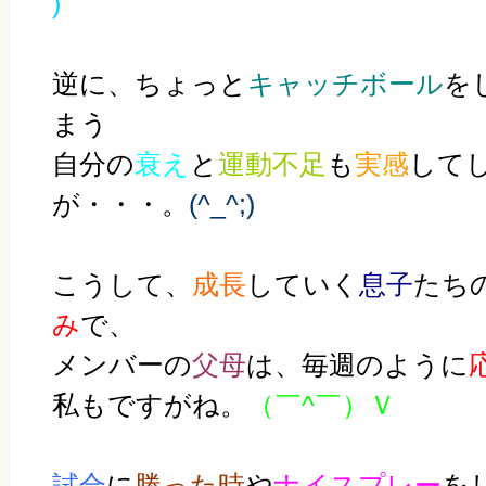
)
逆に、ちょっと
キャッチボール
を
まう
自分の
衰え
と
運動不足
も
実感
して
が・・・。
(^_^;)
こうして、
成長
していく
息子
たち
み
で、
メンバーの
父母
は、毎週のように
私もですがね。
（￣^￣）Ｖ
試合
に
勝った時
や
ナイスプレー
を