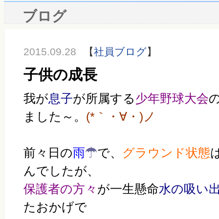
ブログ
2015.09.28
【
社員ブログ
】
子供の成長
我が
息子
が所属する
少年野球大会
ました～。
(*｀・∀・)ノ
前々日の
雨
☂
で、
グラウンド状態
んでしたが、
保護者の方々
が一生懸命
水の吸い
たおかげで