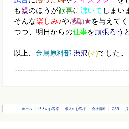
も
親
のほうが
歓喜
に
沸いて
しまい
そんな
楽しみ♪
や
感動★
を与えてく
つつ、明日からの
仕事
を
頑張ろう
以上、
金属原料部
渋沢
(♂)
でした。
ホーム
法人のお客様
個人のお客様
会社情報
CSR
採